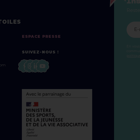
Ins
Reste
TOILES
E-
ESPACE PRESSE
En vous
communi
SUIVEZ-NOUS !
politiqu
com