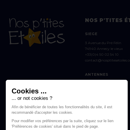
NOS P'TITES É
SIEGE
3 Avenue du Pré Félin
74940 Annecy le vieux
+33(0)4 50 02 54 10
contact@nosptitesetoiles.
ANTENNES
SAVOIE (LA BIOLLE)
Cookies ...
Marie :
06 81 24 62 83
savoie.npe@outlook.fr
... or not cookies ?
Afin de bénéficier de toutes les fonctionnalités du site, il est
THONON-LES-BAINS
recommandé d'accepter les cookies.
Estelle :
06 75 72 17 33
Pour modifier vos préférences par la suite, cliquez sur le lien
estelle.npe@outlook.fr
'Préférences de cookies' situé dans le pied de page.