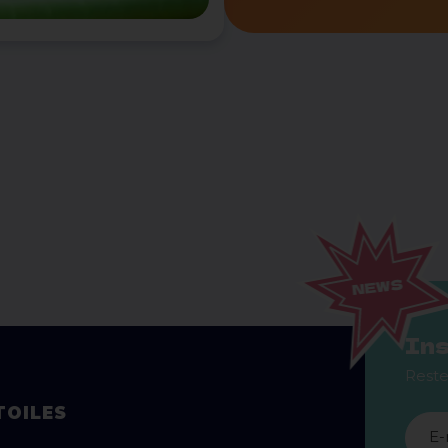
Ins
Reste
TOILES
E-