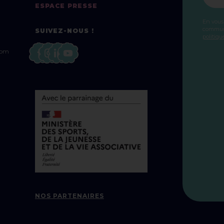
ESPACE PRESSE
En vous
communi
SUIVEZ-NOUS !
politiqu
com
NOS PARTENAIRES
z vos Options