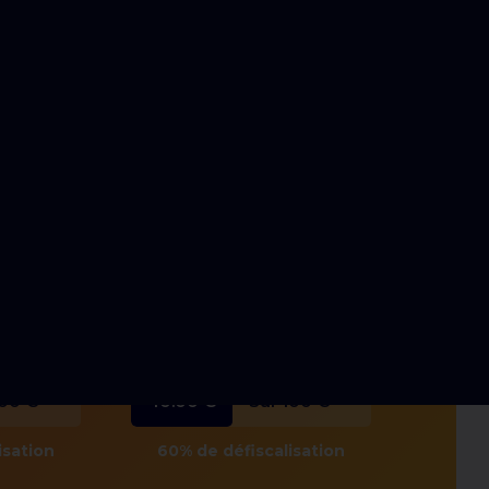
ibilité de défiscalisation de votre don en cochant la
cal", document que nous vous ferons parvenir dans les
i-ci ne vous coutera que 34€ 😀
t éligible au crédit d’impôt, dans différentes
vous êtes un particulier ou une entreprise.
Pour faire simple,
ulier
Pour 1 entreprise
100 €
40.00 €
Sur 100 €
isation
60% de défiscalisation