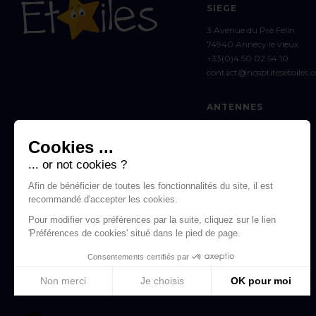
SIEGE
3 Avenue du Pré Félin
74940 Annecy le vieux
+33(0)4 50 02 54 10
contact@nosptitesetoiles.
ANTENNES
SAVOIE (LA BIOLLE)
Cookies ...
Marie :
06 81 24 62 83
savoie.npe@outlook.fr
... or not cookies ?
Afin de bénéficier de toutes les fonctionnalités du site, il est
THONON-LES-BAINS
recommandé d'accepter les cookies.
Estelle :
06 75 72 17 33
Pour modifier vos préférences par la suite, cliquez sur le lien
estelle.npe@outlook.fr
'Préférences de cookies' situé dans le pied de page.
Consentements certifiés par
PASSY
Isabelle :
06 60 09 58 73
Non merci
Je choisis
OK pour moi
Plateforme de Gestion du Consentement : Personnalise
Axeptio