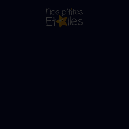
La vidéo
Nos P'tites Etoiles