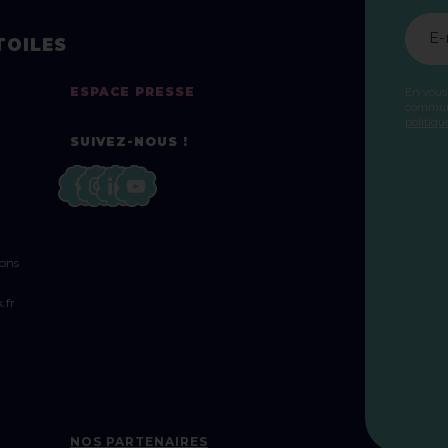
E-
TOILES
ESPACE PRESSE
En vous
communi
politiqu
SUIVEZ-NOUS !
sons
.fr
NOS PARTENAIRES