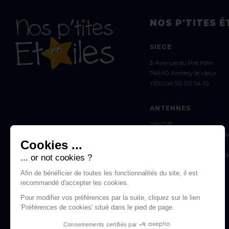
NOS P'TITES É
SIEGE
3 Avenue du Pré Félin
74940 Annecy le vieux
+33(0)4 50 02 54 10
ANTENNES
SAVOIE
10 impasse des Quatre Sai
Cookies ...
73410 LA BIOLLE
Marie : savoie.npe@outlook
... or not cookies ?
Afin de bénéficier de toutes les fonctionnalités du site, il est
THONON-LES-BAINS
recommandé d'accepter les cookies.
Estelle :
06 75 72 17 33
estelle.npe@outlook.fr
Pour modifier vos préférences par la suite, cliquez sur le lien
'Préférences de cookies' situé dans le pied de page.
PASSY
Consentements certifiés par
Isabelle :
06 60 09 58 73