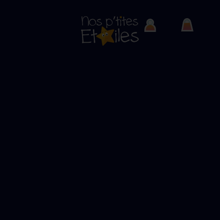
Tournoi de foot caritatif -
2024
Des jeunes sportifs au grand coeur !