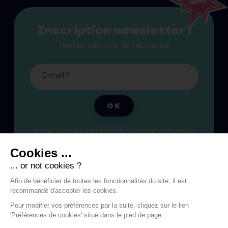
Inscription newsletter !
Restez informé de l'actualité
E-mail *
OK
En vous abonnant à la newsletter, vous acceptez de recevoir
des communications marketing personnalisées par email, et
confirmez avoir lu la
politique de confidentialité
.
Cookies ...
... or not cookies ?
Afin de bénéficier de toutes les fonctionnalités du site, il est
recommandé d'accepter les cookies.
Pour modifier vos préférences par la suite, cliquez sur le lien
'Préférences de cookies' situé dans le pied de page.