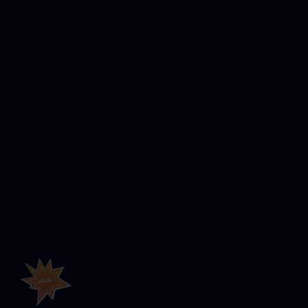
Un Partenariat a été mis en place avec le Centre Arthur
Lavy via l'IME les Alizés d'Argonay.
Nous proposons des activités et fournissons
régulièrement le centre en jouet et autre équipement
indispensable aux Enfants...
Plus Forts Ensemble !
Article précédent
Article suivant