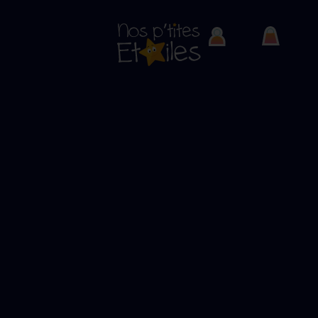
Article France 3
"Ca leur donne le sourire..."
Article précédent
Article suivant