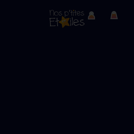
Bilan 2024 et vœux
Une année riche en activités et en émotion
En ce début d’année 2025, toute l’équipe de
Nos P’tites
Étoiles
tient à vous adresser
ses vœux les plus